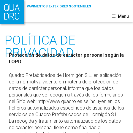
Saltar
al
contenido
Menú
QUADRO
Pavimentos
Exteriores
POLÍTICA DE
PRIVACIDAD
Protección de datos de carácter personal según la
LOPD
Quadro Prefabricados de Hormigón S.L. en aplicación
de la normativa vigente en materia de protección de
datos de carácter personal, informa que los datos
personales que se recogen a través de los formularios
del Sitio web: http://www.quadro.es se incluyen en los
ficheros automatizados específicos de usuarios de los
servicios de Quadro Prefabricados de Hormigón S.L.
La recogida y tratamiento automatizado de los datos
de carácter personal tiene como finalidad el