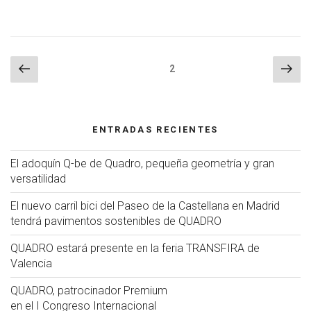
Navegación
Página
Sig
Página
2
anterior
pág
de
entradas
ENTRADAS RECIENTES
El adoquín Q-be de Quadro, pequeña geometría y gran
versatilidad
El nuevo carril bici del Paseo de la Castellana en Madrid
tendrá pavimentos sostenibles de QUADRO
QUADRO estará presente en la feria TRANSFIRA de
Valencia
QUADRO, patrocinador Premium
en el I Congreso Internacional