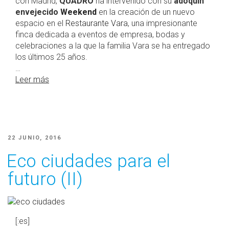
con Madrid,
QUADRO
ha intervenido con su
adoquín
envejecido
Weekend
en la creación de un nuevo
espacio en el
Restaurante Vara
, una impresionante
finca dedicada a eventos de empresa, bodas y
celebraciones a la que la familia Vara se ha entregado
los últimos 25 años.
…
Leer más
PUBLICADO
22 JUNIO, 2016
EL
Eco ciudades para el
futuro (II)
[:es]