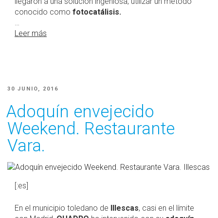
llegaron a una solución ingeniosa, utilizar un método
conocido como
fotocatálisis.
…
Leer más
PUBLICADO
30 JUNIO, 2016
EL
Adoquín envejecido
Weekend. Restaurante
Vara.
[:es]
En el municipio toledano de
Illescas
, casi en el límite