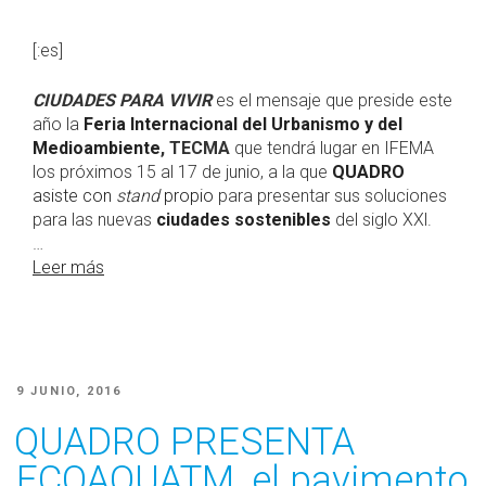
[:es]
CIUDADES PARA VIVIR
es el mensaje que preside este
año la
Feria Internacional del Urbanismo y del
Medioambiente
,
TECMA
que tendrá lugar en IFEMA
los próximos 15 al 17 de junio, a la que
QUADRO
asiste con
stand
propio
para presentar sus soluciones
para las nuevas
ciudades sostenibles
del siglo XXl.
…
Leer más
PUBLICADO
9 JUNIO, 2016
EL
QUADRO PRESENTA
ECOAQUATM, el pavimento